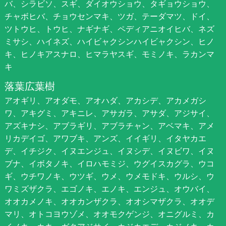
バ、シラビソ、スギ、ダイオウショウ、タギョウショウ、
チャボヒバ、チョウセンマキ、ツガ、テーダマツ、ドイ、
ツトウヒ、トウヒ、ナギナギ、ペディアニオイヒバ、ネズ
ミサシ、ハイネズ、ハイビャクシンハイビャクシン、ヒノ
キ、ヒノキアスナロ、ヒマラヤスギ、モミノキ、ラカンマ
キ
落葉広葉樹
アオギリ、アオダモ、アオハダ、アカシデ、アカメガシ
ワ、アキグミ、アキニレ、アサガラ、アサダ、アジサイ、
アズキナシ、アブラギリ、アブラチャン、アベマキ、アメ
リカデイゴ、アワブキ、アンズ、イイギリ、イタヤカエ
デ、イチジク、イヌエンジュ、イヌシデ、イヌビワ、イヌ
ブナ、イボタノキ、イロハモミジ、ウグイスカグラ、ウコ
ギ、ウチワノキ、ウツギ、ウメ、ウメモドキ、ウルシ、ウ
ワミズザクラ、エゴノキ、エノキ、エンジュ、オウバイ、
オオカメノキ、オオカンザクラ、オオシマザクラ、オオデ
マリ、オトコヨウゾメ、オオモクゲンジ、オニグルミ、カ