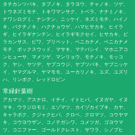
タチカンツバキ、タブノキ、タラヨウ、チャノキ、ツゲ、
トウネズミモチ、トキワマンサク、トベラ、ナナミノキ、
ナワシログミ、ナンテン、ニッケイ、ネズミモチ、ハイノ
キ、バクチノキ、ハクチョウゲ、ハマヒサカキ、ヒイラ
ギ、ヒイラギナンテン、ヒイラギモクセイ、ヒサカキ、ピ
ラカンサス、ビワ、プリペット、ベニカナメ、ベニカナメ
モチ、ボックスウッド、マサキ、マテバシイ、マホニアコ
ンヒューサ、マメツゲ、マンリョウ、モチノキ、モッコ
ク、ヤシ、ヤツデ、ヤブコウジ、ヤブツバキ、ヤブニッケ
イ、ヤマグルマ、ヤマモモ、ユーカリノキ、ユズ、ユズリ
ハ、リンボク、レッドロビン
常緑針葉樹
アカマツ、アスナロ、イチイ、イトヒバ、イヌガヤ、イヌ
マキ、ウラジロモミ、エゾマツ、カイヅカイブキ、カヤ、
キャラボク、クジャクヒバ、クロベ、クロマツ、コウヤマ
キ、コウヨウザン、コノテガシワ、コメツガ、ゴヨウマ
ツ、コニファー、ゴールドクレスト、サワラ、シノブヒ