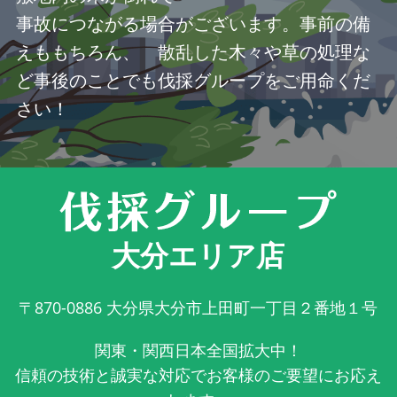
事故につながる場合がございます。事前の備
えももちろん、 散乱した木々や草の処理な
ど事後のことでも伐採グループをご用命くだ
さい！
大分エリア店
〒870-0886
大分県大分市上田町一丁目２番地１号
関東・関西日本全国拡大中！
信頼の技術と誠実な対応でお客様のご要望にお応え