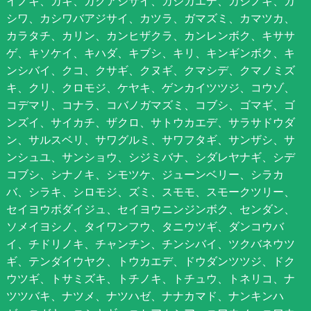
イノキ、カキ、ガクアジサイ、カジカエデ、カジノキ、カ
シワ、カシワバアジサイ、カツラ、ガマズミ、カマツカ、
カラタチ、カリン、カンヒザクラ、カンレンボク、キササ
ゲ、キソケイ、キハダ、キブシ、キリ、キンギンボク、キ
ンシバイ、クコ、クサギ、クヌギ、クマシデ、クマノミズ
キ、クリ、クロモジ、ケヤキ、ゲンカイツツジ、コウゾ、
コデマリ、コナラ、コバノガマズミ、コブシ、ゴマギ、ゴ
ンズイ、サイカチ、ザクロ、サトウカエデ、サラサドウダ
ン、サルスベリ、サワグルミ、サワフタギ、サンザシ、サ
ンシュユ、サンショウ、シジミバナ、シダレヤナギ、シデ
コブシ、シナノキ、シモツケ、ジューンベリー、シラカ
バ、シラキ、シロモジ、ズミ、スモモ、スモークツリー、
セイヨウボダイジュ、セイヨウニンジンボク、センダン、
ソメイヨシノ、タイワンフウ、タニウツギ、ダンコウバ
イ、チドリノキ、チャンチン、チンシバイ、ツクバネウツ
ギ、テンダイウヤク、トウカエデ、ドウダンツツジ、ドク
ウツギ、トサミズキ、トチノキ、トチュウ、トネリコ、ナ
ツツバキ、ナツメ、ナツハゼ、ナナカマド、ナンキンハ