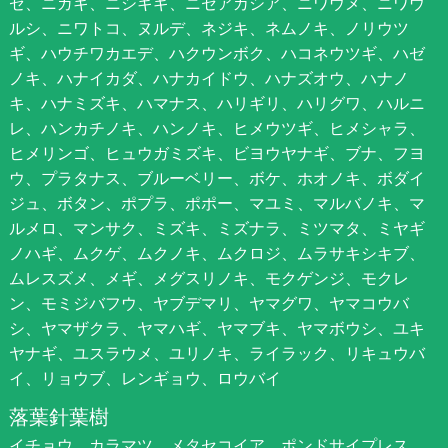
ゼ、ニガキ、ニシキギ、ニセアカシア、ニワウメ、ニワウ
ルシ、ニワトコ、ヌルデ、ネジキ、ネムノキ、ノリウツ
ギ、ハウチワカエデ、ハクウンボク、ハコネウツギ、ハゼ
ノキ、ハナイカダ、ハナカイドウ、ハナズオウ、ハナノ
キ、ハナミズキ、ハマナス、ハリギリ、ハリグワ、ハルニ
レ、ハンカチノキ、ハンノキ、ヒメウツギ、ヒメシャラ、
ヒメリンゴ、ヒュウガミズキ、ビヨウヤナギ、ブナ、フヨ
ウ、プラタナス、ブルーベリー、ボケ、ホオノキ、ボダイ
ジュ、ボタン、ポプラ、ポポー、マユミ、マルバノキ、マ
ルメロ、マンサク、ミズキ、ミズナラ、ミツマタ、ミヤギ
ノハギ、ムクゲ、ムクノキ、ムクロジ、ムラサキシキブ、
ムレスズメ、メギ、メグスリノキ、モクゲンジ、モクレ
ン、モミジバフウ、ヤブデマリ、ヤマグワ、ヤマコウバ
シ、ヤマザクラ、ヤマハギ、ヤマブキ、ヤマボウシ、ユキ
ヤナギ、ユスラウメ、ユリノキ、ライラック、リキュウバ
イ、リョウブ、レンギョウ、ロウバイ
落葉針葉樹
イチョウ、カラマツ、メタセコイア、ポンドサイプレス、