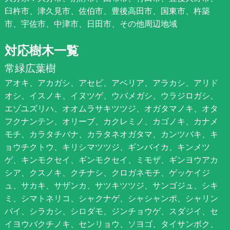
臼杵市、津久見市、佐伯市、豊後高田市、国東市、杵築
市、宇佐市、中津市、日田市、その他周辺地域
対応樹木一覧
常緑広葉樹
アオキ、アカガシ、アセビ、アベリア、アラカシ、アリド
オシ、イスノキ、イヌツゲ、ウバメガシ、ウラジロガシ、
エゾユズリハ、オオムラサキツツジ、オガタマノキ、オタ
フクナンテン、オリーブ、カクレミノ、カゴノキ、カナメ
モチ、カラタチバナ、カラタネオガタマ、カンツバキ、キ
ョウチクトウ、キリシマツツジ、ギンバイカ、キンメツ
ゲ、キンモクセイ、ギンモクセイ、ミモザ、ギンヨウアカ
シア、クスノキ、クチナシ、クロガネモチ、ゲッケイジ
ュ、サカキ、サザンカ、サツキツツジ、サンゴジュ、シキ
ミ、シマトネリコ、シャクナゲ、シャシャンポ、シャリン
バイ、シラカシ、シロダモ、ジンチョウゲ、スダジイ、セ
イヨウバクチノキ、センリョウ、ソヨゴ、タイサンボク、