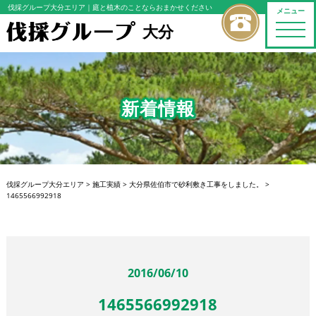
伐採グループ大分エリア
｜庭と植木のことならおまかせください
メニュー
大分
toggle
naviga
新着情報
伐採グループ大分エリア
>
施工実績
>
大分県佐伯市で砂利敷き工事をしました。
>
1465566992918
2016/06/10
1465566992918