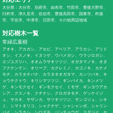
大分県：大分市、別府市、由布市、竹田市、豊後大野市、
臼杵市、津久見市、佐伯市、豊後高田市、国東市、杵築
市、宇佐市、中津市、日田市、その他周辺地域
対応樹木一覧
常緑広葉樹
アオキ、アカガシ、アセビ、アベリア、アラカシ、アリド
オシ、イスノキ、イヌツゲ、ウバメガシ、ウラジロガシ、
エゾユズリハ、オオムラサキツツジ、オガタマノキ、オタ
フクナンテン、オリーブ、カクレミノ、カゴノキ、カナメ
モチ、カラタチバナ、カラタネオガタマ、カンツバキ、キ
ョウチクトウ、キリシマツツジ、ギンバイカ、キンメツ
ゲ、キンモクセイ、ギンモクセイ、ミモザ、ギンヨウアカ
シア、クスノキ、クチナシ、クロガネモチ、ゲッケイジ
ュ、サカキ、サザンカ、サツキツツジ、サンゴジュ、シキ
ミ、シマトネリコ、シャクナゲ、シャシャンポ、シャリン
バイ、シラカシ、シロダモ、ジンチョウゲ、スダジイ、セ