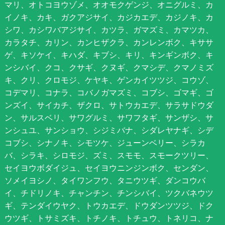
マリ、オトコヨウゾメ、オオモクゲンジ、オニグルミ、カ
イノキ、カキ、ガクアジサイ、カジカエデ、カジノキ、カ
シワ、カシワバアジサイ、カツラ、ガマズミ、カマツカ、
カラタチ、カリン、カンヒザクラ、カンレンボク、キササ
ゲ、キソケイ、キハダ、キブシ、キリ、キンギンボク、キ
ンシバイ、クコ、クサギ、クヌギ、クマシデ、クマノミズ
キ、クリ、クロモジ、ケヤキ、ゲンカイツツジ、コウゾ、
コデマリ、コナラ、コバノガマズミ、コブシ、ゴマギ、ゴ
ンズイ、サイカチ、ザクロ、サトウカエデ、サラサドウダ
ン、サルスベリ、サワグルミ、サワフタギ、サンザシ、サ
ンシュユ、サンショウ、シジミバナ、シダレヤナギ、シデ
コブシ、シナノキ、シモツケ、ジューンベリー、シラカ
バ、シラキ、シロモジ、ズミ、スモモ、スモークツリー、
セイヨウボダイジュ、セイヨウニンジンボク、センダン、
ソメイヨシノ、タイワンフウ、タニウツギ、ダンコウバ
イ、チドリノキ、チャンチン、チンシバイ、ツクバネウツ
ギ、テンダイウヤク、トウカエデ、ドウダンツツジ、ドク
ウツギ、トサミズキ、トチノキ、トチュウ、トネリコ、ナ