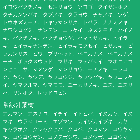
イヨウバクチノキ、センリョウ、ソヨゴ、タイサンボク、
タチカンツバキ、タブノキ、タラヨウ、チャノキ、ツゲ、
トウネズミモチ、トキワマンサク、トベラ、ナナミノキ、
ナワシログミ、ナンテン、ニッケイ、ネズミモチ、ハイノ
キ、バクチノキ、ハクチョウゲ、ハマヒサカキ、ヒイラ
ギ、ヒイラギナンテン、ヒイラギモクセイ、ヒサカキ、ピ
ラカンサス、ビワ、プリペット、ベニカナメ、ベニカナメ
モチ、ボックスウッド、マサキ、マテバシイ、マホニアコ
ンヒューサ、マメツゲ、マンリョウ、モチノキ、モッコ
ク、ヤシ、ヤツデ、ヤブコウジ、ヤブツバキ、ヤブニッケ
イ、ヤマグルマ、ヤマモモ、ユーカリノキ、ユズ、ユズリ
ハ、リンボク、レッドロビン
常緑針葉樹
アカマツ、アスナロ、イチイ、イトヒバ、イヌガヤ、イヌ
マキ、ウラジロモミ、エゾマツ、カイヅカイブキ、カヤ、
キャラボク、クジャクヒバ、クロベ、クロマツ、コウヤマ
キ、コウヨウザン、コノテガシワ、コメツガ、ゴヨウマ