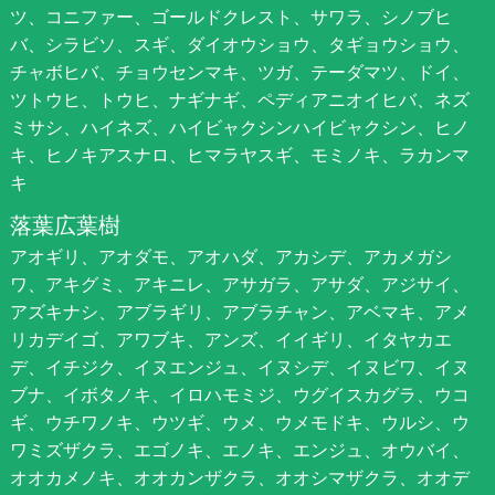
ツ、コニファー、ゴールドクレスト、サワラ、シノブヒ
バ、シラビソ、スギ、ダイオウショウ、タギョウショウ、
チャボヒバ、チョウセンマキ、ツガ、テーダマツ、ドイ、
ツトウヒ、トウヒ、ナギナギ、ペディアニオイヒバ、ネズ
ミサシ、ハイネズ、ハイビャクシンハイビャクシン、ヒノ
キ、ヒノキアスナロ、ヒマラヤスギ、モミノキ、ラカンマ
キ
落葉広葉樹
アオギリ、アオダモ、アオハダ、アカシデ、アカメガシ
ワ、アキグミ、アキニレ、アサガラ、アサダ、アジサイ、
アズキナシ、アブラギリ、アブラチャン、アベマキ、アメ
リカデイゴ、アワブキ、アンズ、イイギリ、イタヤカエ
デ、イチジク、イヌエンジュ、イヌシデ、イヌビワ、イヌ
ブナ、イボタノキ、イロハモミジ、ウグイスカグラ、ウコ
ギ、ウチワノキ、ウツギ、ウメ、ウメモドキ、ウルシ、ウ
ワミズザクラ、エゴノキ、エノキ、エンジュ、オウバイ、
オオカメノキ、オオカンザクラ、オオシマザクラ、オオデ