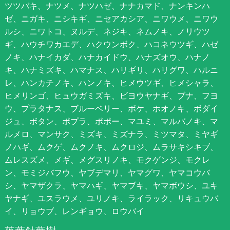
ツツバキ、ナツメ、ナツハゼ、ナナカマド、ナンキンハ
ゼ、ニガキ、ニシキギ、ニセアカシア、ニワウメ、ニワウ
ルシ、ニワトコ、ヌルデ、ネジキ、ネムノキ、ノリウツ
ギ、ハウチワカエデ、ハクウンボク、ハコネウツギ、ハゼ
ノキ、ハナイカダ、ハナカイドウ、ハナズオウ、ハナノ
キ、ハナミズキ、ハマナス、ハリギリ、ハリグワ、ハルニ
レ、ハンカチノキ、ハンノキ、ヒメウツギ、ヒメシャラ、
ヒメリンゴ、ヒュウガミズキ、ビヨウヤナギ、ブナ、フヨ
ウ、プラタナス、ブルーベリー、ボケ、ホオノキ、ボダイ
ジュ、ボタン、ポプラ、ポポー、マユミ、マルバノキ、マ
ルメロ、マンサク、ミズキ、ミズナラ、ミツマタ、ミヤギ
ノハギ、ムクゲ、ムクノキ、ムクロジ、ムラサキシキブ、
ムレスズメ、メギ、メグスリノキ、モクゲンジ、モクレ
ン、モミジバフウ、ヤブデマリ、ヤマグワ、ヤマコウバ
シ、ヤマザクラ、ヤマハギ、ヤマブキ、ヤマボウシ、ユキ
ヤナギ、ユスラウメ、ユリノキ、ライラック、リキュウバ
イ、リョウブ、レンギョウ、ロウバイ