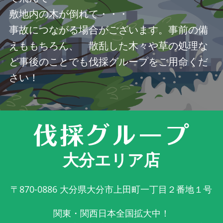
敷地内の木が倒れて・・・
事故につながる場合がございます。事前の備
えももちろん、 散乱した木々や草の処理な
ど事後のことでも伐採グループをご用命くだ
さい！
大分エリア店
〒870-0886
大分県大分市上田町一丁目２番地１号
関東・関西日本全国拡大中！