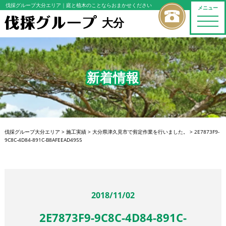
伐採グループ大分エリア
｜庭と植木のことならおまかせください
メニュー
大分
toggle
naviga
新着情報
伐採グループ大分エリア
>
施工実績
>
大分県津久見市で剪定作業を行いました。
>
2E7873F9-
9C8C-4D84-891C-B8AFEEAD4955
2018/11/02
2E7873F9-9C8C-4D84-891C-