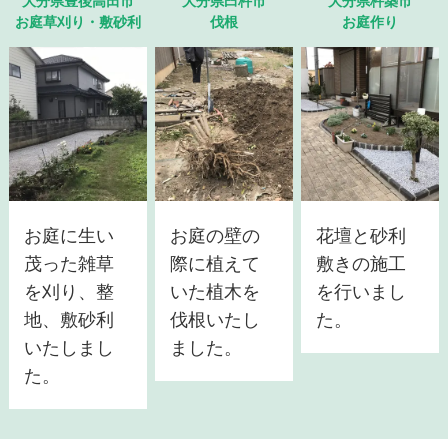
大分県豊後高田市
大分県臼杵市
大分県杵築市
お庭草刈り・敷砂利
伐根
お庭作り
お庭に生い
お庭の壁の
花壇と砂利
茂った雑草
際に植えて
敷きの施工
を刈り、整
いた植木を
を行いまし
地、敷砂利
伐根いたし
た。
いたしまし
ました。
た。