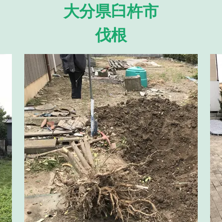
大分県臼杵市
伐根