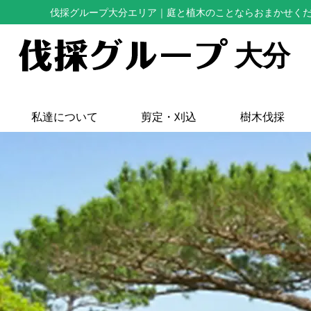
伐採グループ大分エリア
｜庭と植木のことならおまかせく
大分
私達について
剪定・刈込
樹木伐採