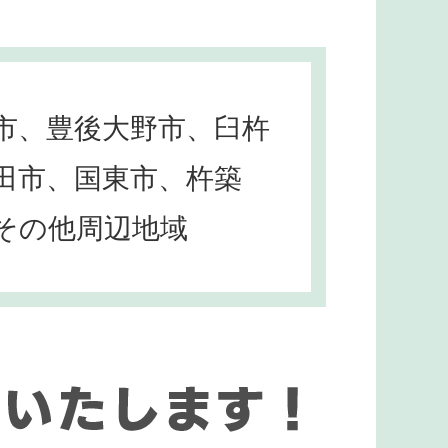
市、豊後大野市、臼杵
田市、国東市、杵築
その他周辺地域