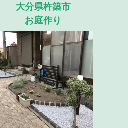
大分県杵築市
お庭作り