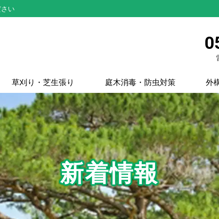
ださい
0
草刈り・芝生張り
庭木消毒・防虫対策
外
新着情報