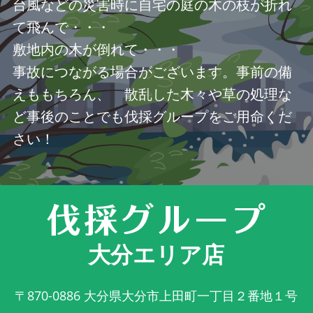
台風などの災害時に自宅の庭の木の枝が折れ
て飛んで・・・
敷地内の木が倒れて・・・
事故につながる場合がございます。事前の備
えももちろん、 散乱した木々や草の処理な
ど事後のことでも伐採グループをご用命くだ
さい！
大分エリア店
〒870-0886
大分県大分市上田町一丁目２番地１号