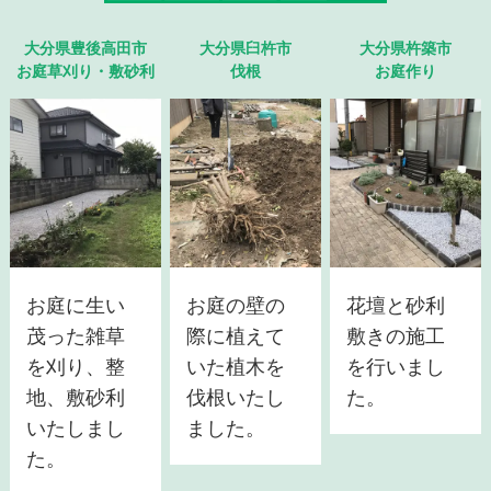
大分県豊後高田市
大分県臼杵市
大分県杵築市
お庭草刈り・敷砂利
伐根
お庭作り
お庭に生い
お庭の壁の
花壇と砂利
茂った雑草
際に植えて
敷きの施工
を刈り、整
いた植木を
を行いまし
地、敷砂利
伐根いたし
た。
いたしまし
ました。
た。