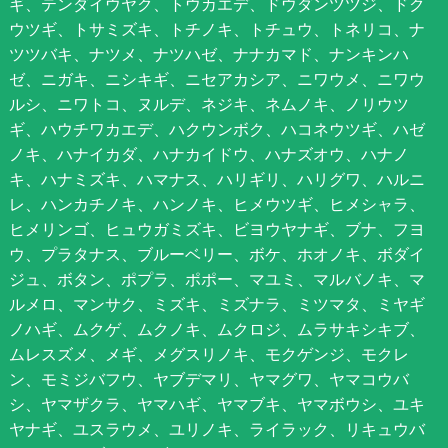
ギ、テンダイウヤク、トウカエデ、ドウダンツツジ、ドク
ウツギ、トサミズキ、トチノキ、トチュウ、トネリコ、ナ
ツツバキ、ナツメ、ナツハゼ、ナナカマド、ナンキンハ
ゼ、ニガキ、ニシキギ、ニセアカシア、ニワウメ、ニワウ
ルシ、ニワトコ、ヌルデ、ネジキ、ネムノキ、ノリウツ
ギ、ハウチワカエデ、ハクウンボク、ハコネウツギ、ハゼ
ノキ、ハナイカダ、ハナカイドウ、ハナズオウ、ハナノ
キ、ハナミズキ、ハマナス、ハリギリ、ハリグワ、ハルニ
レ、ハンカチノキ、ハンノキ、ヒメウツギ、ヒメシャラ、
ヒメリンゴ、ヒュウガミズキ、ビヨウヤナギ、ブナ、フヨ
ウ、プラタナス、ブルーベリー、ボケ、ホオノキ、ボダイ
ジュ、ボタン、ポプラ、ポポー、マユミ、マルバノキ、マ
ルメロ、マンサク、ミズキ、ミズナラ、ミツマタ、ミヤギ
ノハギ、ムクゲ、ムクノキ、ムクロジ、ムラサキシキブ、
ムレスズメ、メギ、メグスリノキ、モクゲンジ、モクレ
ン、モミジバフウ、ヤブデマリ、ヤマグワ、ヤマコウバ
シ、ヤマザクラ、ヤマハギ、ヤマブキ、ヤマボウシ、ユキ
ヤナギ、ユスラウメ、ユリノキ、ライラック、リキュウバ