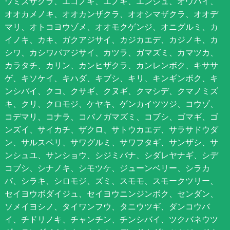
ワミズザクラ、エゴノキ、エノキ、エンジュ、オウバイ、
オオカメノキ、オオカンザクラ、オオシマザクラ、オオデ
マリ、オトコヨウゾメ、オオモクゲンジ、オニグルミ、カ
イノキ、カキ、ガクアジサイ、カジカエデ、カジノキ、カ
シワ、カシワバアジサイ、カツラ、ガマズミ、カマツカ、
カラタチ、カリン、カンヒザクラ、カンレンボク、キササ
ゲ、キソケイ、キハダ、キブシ、キリ、キンギンボク、キ
ンシバイ、クコ、クサギ、クヌギ、クマシデ、クマノミズ
キ、クリ、クロモジ、ケヤキ、ゲンカイツツジ、コウゾ、
コデマリ、コナラ、コバノガマズミ、コブシ、ゴマギ、ゴ
ンズイ、サイカチ、ザクロ、サトウカエデ、サラサドウダ
ン、サルスベリ、サワグルミ、サワフタギ、サンザシ、サ
ンシュユ、サンショウ、シジミバナ、シダレヤナギ、シデ
コブシ、シナノキ、シモツケ、ジューンベリー、シラカ
バ、シラキ、シロモジ、ズミ、スモモ、スモークツリー、
セイヨウボダイジュ、セイヨウニンジンボク、センダン、
ソメイヨシノ、タイワンフウ、タニウツギ、ダンコウバ
イ、チドリノキ、チャンチン、チンシバイ、ツクバネウツ