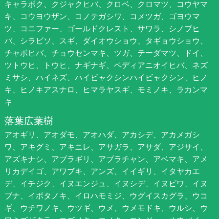
キャラボク、クジャクヒバ、クロベ、クロマツ、コウヤマ
キ、コウヨウザン、コノテガシワ、コメツガ、ゴヨウマ
ツ、コニファー、ゴールドクレスト、サワラ、シノブヒ
バ、シラビソ、スギ、ダイオウショウ、タギョウショウ、
チャボヒバ、チョウセンマキ、ツガ、テーダマツ、ドイ、
ツトウヒ、トウヒ、ナギナギ、ペディアニオイヒバ、ネズ
ミサシ、ハイネズ、ハイビャクシンハイビャクシン、ヒノ
キ、ヒノキアスナロ、ヒマラヤスギ、モミノキ、ラカンマ
キ
落葉広葉樹
アオギリ、アオダモ、アオハダ、アカシデ、アカメガシ
ワ、アキグミ、アキニレ、アサガラ、アサダ、アジサイ、
アズキナシ、アブラギリ、アブラチャン、アベマキ、アメ
リカデイゴ、アワブキ、アンズ、イイギリ、イタヤカエ
デ、イチジク、イヌエンジュ、イヌシデ、イヌビワ、イヌ
ブナ、イボタノキ、イロハモミジ、ウグイスカグラ、ウコ
ギ、ウチワノキ、ウツギ、ウメ、ウメモドキ、ウルシ、ウ