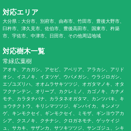
対応エリア
大分県：大分市、別府市、由布市、竹田市、豊後大野市、
臼杵市、津久見市、佐伯市、豊後高田市、国東市、杵築
市、宇佐市、中津市、日田市、その他周辺地域
対応樹木一覧
常緑広葉樹
アオキ、アカガシ、アセビ、アベリア、アラカシ、アリド
オシ、イスノキ、イヌツゲ、ウバメガシ、ウラジロガシ、
エゾユズリハ、オオムラサキツツジ、オガタマノキ、オタ
フクナンテン、オリーブ、カクレミノ、カゴノキ、カナメ
モチ、カラタチバナ、カラタネオガタマ、カンツバキ、キ
ョウチクトウ、キリシマツツジ、ギンバイカ、キンメツ
ゲ、キンモクセイ、ギンモクセイ、ミモザ、ギンヨウアカ
シア、クスノキ、クチナシ、クロガネモチ、ゲッケイジ
ュ、サカキ、サザンカ、サツキツツジ、サンゴジュ、シキ