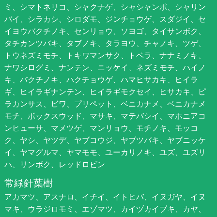
ミ、シマトネリコ、シャクナゲ、シャシャンポ、シャリン
バイ、シラカシ、シロダモ、ジンチョウゲ、スダジイ、セ
イヨウバクチノキ、センリョウ、ソヨゴ、タイサンボク、
タチカンツバキ、タブノキ、タラヨウ、チャノキ、ツゲ、
トウネズミモチ、トキワマンサク、トベラ、ナナミノキ、
ナワシログミ、ナンテン、ニッケイ、ネズミモチ、ハイノ
キ、バクチノキ、ハクチョウゲ、ハマヒサカキ、ヒイラ
ギ、ヒイラギナンテン、ヒイラギモクセイ、ヒサカキ、ピ
ラカンサス、ビワ、プリペット、ベニカナメ、ベニカナメ
モチ、ボックスウッド、マサキ、マテバシイ、マホニアコ
ンヒューサ、マメツゲ、マンリョウ、モチノキ、モッコ
ク、ヤシ、ヤツデ、ヤブコウジ、ヤブツバキ、ヤブニッケ
イ、ヤマグルマ、ヤマモモ、ユーカリノキ、ユズ、ユズリ
ハ、リンボク、レッドロビン
常緑針葉樹
アカマツ、アスナロ、イチイ、イトヒバ、イヌガヤ、イヌ
マキ、ウラジロモミ、エゾマツ、カイヅカイブキ、カヤ、