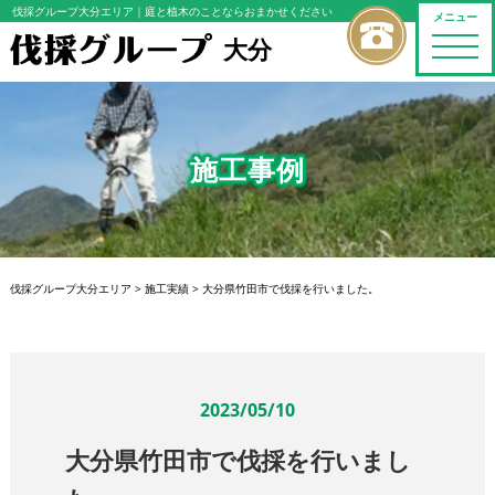
伐採グループ大分エリア
｜庭と植木のことならおまかせください
メニュー
大分
toggle
naviga
施工事例
伐採グループ大分エリア
>
施工実績
>
大分県竹田市で伐採を行いました。
2023/05/10
大分県竹田市で伐採を行いまし