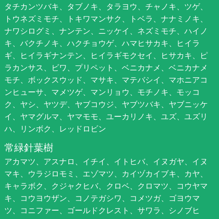
タチカンツバキ、タブノキ、タラヨウ、チャノキ、ツゲ、
トウネズミモチ、トキワマンサク、トベラ、ナナミノキ、
ナワシログミ、ナンテン、ニッケイ、ネズミモチ、ハイノ
キ、バクチノキ、ハクチョウゲ、ハマヒサカキ、ヒイラ
ギ、ヒイラギナンテン、ヒイラギモクセイ、ヒサカキ、ピ
ラカンサス、ビワ、プリペット、ベニカナメ、ベニカナメ
モチ、ボックスウッド、マサキ、マテバシイ、マホニアコ
ンヒューサ、マメツゲ、マンリョウ、モチノキ、モッコ
ク、ヤシ、ヤツデ、ヤブコウジ、ヤブツバキ、ヤブニッケ
イ、ヤマグルマ、ヤマモモ、ユーカリノキ、ユズ、ユズリ
ハ、リンボク、レッドロビン
常緑針葉樹
アカマツ、アスナロ、イチイ、イトヒバ、イヌガヤ、イヌ
マキ、ウラジロモミ、エゾマツ、カイヅカイブキ、カヤ、
キャラボク、クジャクヒバ、クロベ、クロマツ、コウヤマ
キ、コウヨウザン、コノテガシワ、コメツガ、ゴヨウマ
ツ、コニファー、ゴールドクレスト、サワラ、シノブヒ