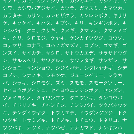
イノキ、カキ、ガクアジサイ、カジカエデ、カジノキ、カ
シワ、カシワバアジサイ、カツラ、ガマズミ、カマツカ、
カラタチ、カリン、カンヒザクラ、カンレンボク、キササ
ゲ、キソケイ、キハダ、キブシ、キリ、キンギンボク、キ
ンシバイ、クコ、クサギ、クヌギ、クマシデ、クマノミズ
キ、クリ、クロモジ、ケヤキ、ゲンカイツツジ、コウゾ、
コデマリ、コナラ、コバノガマズミ、コブシ、ゴマギ、ゴ
ンズイ、サイカチ、ザクロ、サトウカエデ、サラサドウダ
ン、サルスベリ、サワグルミ、サワフタギ、サンザシ、サ
ンシュユ、サンショウ、シジミバナ、シダレヤナギ、シデ
コブシ、シナノキ、シモツケ、ジューンベリー、シラカ
バ、シラキ、シロモジ、ズミ、スモモ、スモークツリー、
セイヨウボダイジュ、セイヨウニンジンボク、センダン、
ソメイヨシノ、タイワンフウ、タニウツギ、ダンコウバ
イ、チドリノキ、チャンチン、チンシバイ、ツクバネウツ
ギ、テンダイウヤク、トウカエデ、ドウダンツツジ、ドク
ウツギ、トサミズキ、トチノキ、トチュウ、トネリコ、ナ
ツツバキ、ナツメ、ナツハゼ、ナナカマド、ナンキンハ