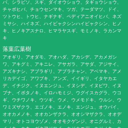
バ、シラビソ、スギ、ダイオウショウ、タギョウショウ、
チャボヒバ、チョウセンマキ、ツガ、テーダマツ、ドイ、
ツトウヒ、トウヒ、ナギナギ、ペディアニオイヒバ、ネズ
ミサシ、ハイネズ、ハイビャクシンハイビャクシン、ヒノ
キ、ヒノキアスナロ、ヒマラヤスギ、モミノキ、ラカンマ
キ
落葉広葉樹
アオギリ、アオダモ、アオハダ、アカシデ、アカメガシ
ワ、アキグミ、アキニレ、アサガラ、アサダ、アジサイ、
アズキナシ、アブラギリ、アブラチャン、アベマキ、アメ
リカデイゴ、アワブキ、アンズ、イイギリ、イタヤカエ
デ、イチジク、イヌエンジュ、イヌシデ、イヌビワ、イヌ
ブナ、イボタノキ、イロハモミジ、ウグイスカグラ、ウコ
ギ、ウチワノキ、ウツギ、ウメ、ウメモドキ、ウルシ、ウ
ワミズザクラ、エゴノキ、エノキ、エンジュ、オウバイ、
オオカメノキ、オオカンザクラ、オオシマザクラ、オオデ
マリ、オトコヨウゾメ、オオモクゲンジ、オニグルミ、カ