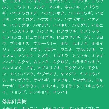
ゼ、ニガキ、ニシキギ、ニセアカシア、ニワウメ、ニワウ
ルシ、ニワトコ、ヌルデ、ネジキ、ネムノキ、ノリウツ
ギ、ハウチワカエデ、ハクウンボク、ハコネウツギ、ハゼ
ノキ、ハナイカダ、ハナカイドウ、ハナズオウ、ハナノ
キ、ハナミズキ、ハマナス、ハリギリ、ハリグワ、ハルニ
レ、ハンカチノキ、ハンノキ、ヒメウツギ、ヒメシャラ、
ヒメリンゴ、ヒュウガミズキ、ビヨウヤナギ、ブナ、フヨ
ウ、プラタナス、ブルーベリー、ボケ、ホオノキ、ボダイ
ジュ、ボタン、ポプラ、ポポー、マユミ、マルバノキ、マ
ルメロ、マンサク、ミズキ、ミズナラ、ミツマタ、ミヤギ
ノハギ、ムクゲ、ムクノキ、ムクロジ、ムラサキシキブ、
ムレスズメ、メギ、メグスリノキ、モクゲンジ、モクレ
ン、モミジバフウ、ヤブデマリ、ヤマグワ、ヤマコウバ
シ、ヤマザクラ、ヤマハギ、ヤマブキ、ヤマボウシ、ユキ
ヤナギ、ユスラウメ、ユリノキ、ライラック、リキュウバ
イ、リョウブ、レンギョウ、ロウバイ
落葉針葉樹
イチョウ、カラマツ、メタセコイア、ポンドサイプレス、