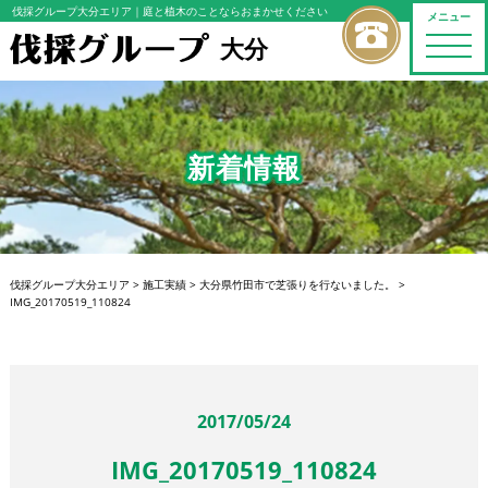
伐採グループ大分エリア
｜庭と植木のことならおまかせください
メニュー
大分
toggle
naviga
新着情報
伐採グループ大分エリア
>
施工実績
>
大分県竹田市で芝張りを行ないました。
>
IMG_20170519_110824
2017/05/24
IMG_20170519_110824