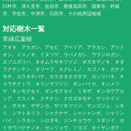
臼杵市、津久見市、佐伯市、豊後高田市、国東市、杵築
市、宇佐市、中津市、日田市、その他周辺地域
対応樹木一覧
常緑広葉樹
アオキ、アカガシ、アセビ、アベリア、アラカシ、アリド
オシ、イスノキ、イヌツゲ、ウバメガシ、ウラジロガシ、
エゾユズリハ、オオムラサキツツジ、オガタマノキ、オタ
フクナンテン、オリーブ、カクレミノ、カゴノキ、カナメ
モチ、カラタチバナ、カラタネオガタマ、カンツバキ、キ
ョウチクトウ、キリシマツツジ、ギンバイカ、キンメツ
ゲ、キンモクセイ、ギンモクセイ、ミモザ、ギンヨウアカ
シア、クスノキ、クチナシ、クロガネモチ、ゲッケイジ
ュ、サカキ、サザンカ、サツキツツジ、サンゴジュ、シキ
ミ、シマトネリコ、シャクナゲ、シャシャンポ、シャリン
バイ、シラカシ、シロダモ、ジンチョウゲ、スダジイ、セ
イヨウバクチノキ、センリョウ、ソヨゴ、タイサンボク、