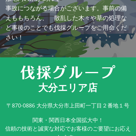
事故につながる場合がございます。事前の備
えももちろん、 散乱した木々や草の処理な
ど事後のことでも伐採グループをご用命くだ
さい！
大分エリア店
〒870-0886
大分県大分市上田町一丁目２番地１号
関東・関西日本全国拡大中！
信頼の技術と誠実な対応でお客様のご要望にお応え