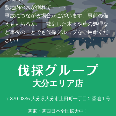
敷地内の木が倒れて・・・
事故につながる場合がございます。事前の備
えももちろん、 散乱した木々や草の処理な
ど事後のことでも伐採グループをご用命くだ
さい！
大分エリア店
〒870-0886
大分県大分市上田町一丁目２番地１号
関東・関西日本全国拡大中！