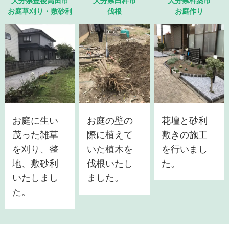
大分県豊後高田市
大分県臼杵市
大分県杵築市
お庭草刈り・敷砂利
伐根
お庭作り
お庭に生い
お庭の壁の
花壇と砂利
茂った雑草
際に植えて
敷きの施工
を刈り、整
いた植木を
を行いまし
地、敷砂利
伐根いたし
た。
いたしまし
ました。
た。