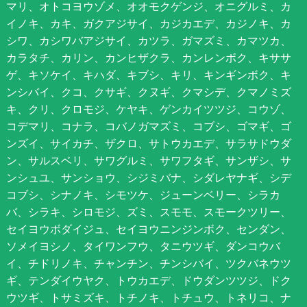
マリ、オトコヨウゾメ、オオモクゲンジ、オニグルミ、カ
イノキ、カキ、ガクアジサイ、カジカエデ、カジノキ、カ
シワ、カシワバアジサイ、カツラ、ガマズミ、カマツカ、
カラタチ、カリン、カンヒザクラ、カンレンボク、キササ
ゲ、キソケイ、キハダ、キブシ、キリ、キンギンボク、キ
ンシバイ、クコ、クサギ、クヌギ、クマシデ、クマノミズ
キ、クリ、クロモジ、ケヤキ、ゲンカイツツジ、コウゾ、
コデマリ、コナラ、コバノガマズミ、コブシ、ゴマギ、ゴ
ンズイ、サイカチ、ザクロ、サトウカエデ、サラサドウダ
ン、サルスベリ、サワグルミ、サワフタギ、サンザシ、サ
ンシュユ、サンショウ、シジミバナ、シダレヤナギ、シデ
コブシ、シナノキ、シモツケ、ジューンベリー、シラカ
バ、シラキ、シロモジ、ズミ、スモモ、スモークツリー、
セイヨウボダイジュ、セイヨウニンジンボク、センダン、
ソメイヨシノ、タイワンフウ、タニウツギ、ダンコウバ
イ、チドリノキ、チャンチン、チンシバイ、ツクバネウツ
ギ、テンダイウヤク、トウカエデ、ドウダンツツジ、ドク
ウツギ、トサミズキ、トチノキ、トチュウ、トネリコ、ナ