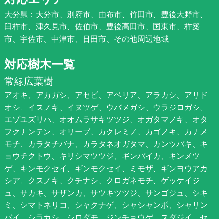
大分県：大分市、別府市、由布市、竹田市、豊後大野市、
臼杵市、津久見市、佐伯市、豊後高田市、国東市、杵築
市、宇佐市、中津市、日田市、その他周辺地域
対応樹木一覧
常緑広葉樹
アオキ、アカガシ、アセビ、アベリア、アラカシ、アリド
オシ、イスノキ、イヌツゲ、ウバメガシ、ウラジロガシ、
エゾユズリハ、オオムラサキツツジ、オガタマノキ、オタ
フクナンテン、オリーブ、カクレミノ、カゴノキ、カナメ
モチ、カラタチバナ、カラタネオガタマ、カンツバキ、キ
ョウチクトウ、キリシマツツジ、ギンバイカ、キンメツ
ゲ、キンモクセイ、ギンモクセイ、ミモザ、ギンヨウアカ
シア、クスノキ、クチナシ、クロガネモチ、ゲッケイジ
ュ、サカキ、サザンカ、サツキツツジ、サンゴジュ、シキ
ミ、シマトネリコ、シャクナゲ、シャシャンポ、シャリン
バイ、シラカシ、シロダモ、ジンチョウゲ、スダジイ、セ