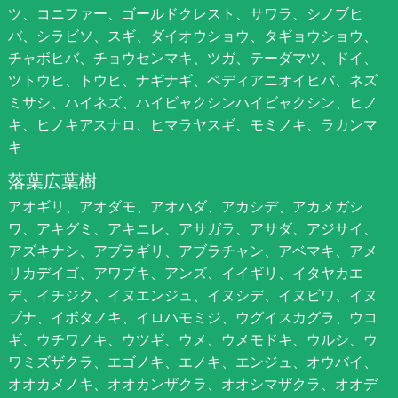
ツ、コニファー、ゴールドクレスト、サワラ、シノブヒ
バ、シラビソ、スギ、ダイオウショウ、タギョウショウ、
チャボヒバ、チョウセンマキ、ツガ、テーダマツ、ドイ、
ツトウヒ、トウヒ、ナギナギ、ペディアニオイヒバ、ネズ
ミサシ、ハイネズ、ハイビャクシンハイビャクシン、ヒノ
キ、ヒノキアスナロ、ヒマラヤスギ、モミノキ、ラカンマ
キ
落葉広葉樹
アオギリ、アオダモ、アオハダ、アカシデ、アカメガシ
ワ、アキグミ、アキニレ、アサガラ、アサダ、アジサイ、
アズキナシ、アブラギリ、アブラチャン、アベマキ、アメ
リカデイゴ、アワブキ、アンズ、イイギリ、イタヤカエ
デ、イチジク、イヌエンジュ、イヌシデ、イヌビワ、イヌ
ブナ、イボタノキ、イロハモミジ、ウグイスカグラ、ウコ
ギ、ウチワノキ、ウツギ、ウメ、ウメモドキ、ウルシ、ウ
ワミズザクラ、エゴノキ、エノキ、エンジュ、オウバイ、
オオカメノキ、オオカンザクラ、オオシマザクラ、オオデ