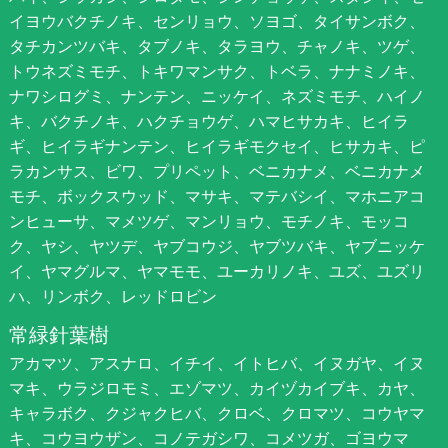
イヨウバクチノキ、センリョウ、ソヨゴ、タイサンボク、
タチカンツバキ、タブノキ、タラヨウ、チャノキ、ツゲ、
トウネズミモチ、トキワマンサク、トベラ、ナナミノキ、
ナワシログミ、ナンテン、ニッケイ、ネズミモチ、ハイノ
キ、バクチノキ、ハクチョウゲ、ハマヒサカキ、ヒイラ
ギ、ヒイラギナンテン、ヒイラギモクセイ、ヒサカキ、ピ
ラカンサス、ビワ、プリペット、ベニカナメ、ベニカナメ
モチ、ボックスウッド、マサキ、マテバシイ、マホニアコ
ンヒューサ、マメツゲ、マンリョウ、モチノキ、モッコ
ク、ヤシ、ヤツデ、ヤブコウジ、ヤブツバキ、ヤブニッケ
イ、ヤマグルマ、ヤマモモ、ユーカリノキ、ユズ、ユズリ
ハ、リンボク、レッドロビン
常緑針葉樹
アカマツ、アスナロ、イチイ、イトヒバ、イヌガヤ、イヌ
マキ、ウラジロモミ、エゾマツ、カイヅカイブキ、カヤ、
キャラボク、クジャクヒバ、クロベ、クロマツ、コウヤマ
キ、コウヨウザン、コノテガシワ、コメツガ、ゴヨウマ