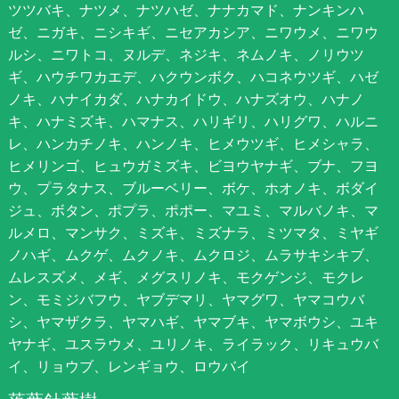
ツツバキ、ナツメ、ナツハゼ、ナナカマド、ナンキンハ
ゼ、ニガキ、ニシキギ、ニセアカシア、ニワウメ、ニワウ
ルシ、ニワトコ、ヌルデ、ネジキ、ネムノキ、ノリウツ
ギ、ハウチワカエデ、ハクウンボク、ハコネウツギ、ハゼ
ノキ、ハナイカダ、ハナカイドウ、ハナズオウ、ハナノ
キ、ハナミズキ、ハマナス、ハリギリ、ハリグワ、ハルニ
レ、ハンカチノキ、ハンノキ、ヒメウツギ、ヒメシャラ、
ヒメリンゴ、ヒュウガミズキ、ビヨウヤナギ、ブナ、フヨ
ウ、プラタナス、ブルーベリー、ボケ、ホオノキ、ボダイ
ジュ、ボタン、ポプラ、ポポー、マユミ、マルバノキ、マ
ルメロ、マンサク、ミズキ、ミズナラ、ミツマタ、ミヤギ
ノハギ、ムクゲ、ムクノキ、ムクロジ、ムラサキシキブ、
ムレスズメ、メギ、メグスリノキ、モクゲンジ、モクレ
ン、モミジバフウ、ヤブデマリ、ヤマグワ、ヤマコウバ
シ、ヤマザクラ、ヤマハギ、ヤマブキ、ヤマボウシ、ユキ
ヤナギ、ユスラウメ、ユリノキ、ライラック、リキュウバ
イ、リョウブ、レンギョウ、ロウバイ