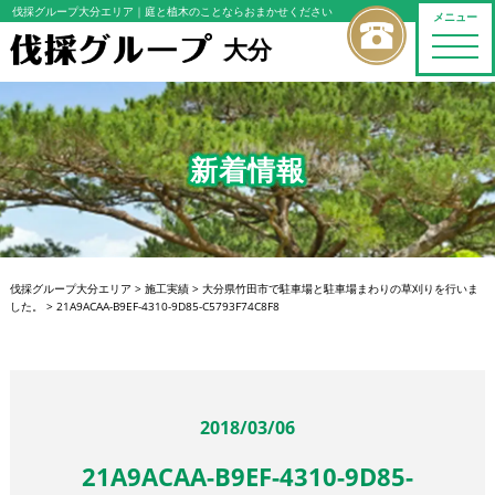
伐採グループ大分エリア
｜庭と植木のことならおまかせください
メニュー
大分
toggle
naviga
新着情報
伐採グループ大分エリア
>
施工実績
>
大分県竹田市で駐車場と駐車場まわりの草刈りを行いま
した。
>
21A9ACAA-B9EF-4310-9D85-C5793F74C8F8
2018/03/06
21A9ACAA-B9EF-4310-9D85-