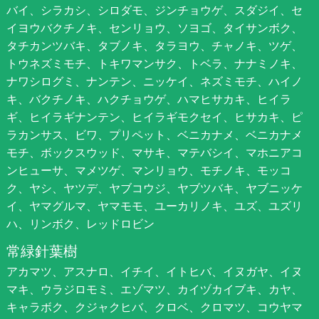
バイ、シラカシ、シロダモ、ジンチョウゲ、スダジイ、セ
イヨウバクチノキ、センリョウ、ソヨゴ、タイサンボク、
タチカンツバキ、タブノキ、タラヨウ、チャノキ、ツゲ、
トウネズミモチ、トキワマンサク、トベラ、ナナミノキ、
ナワシログミ、ナンテン、ニッケイ、ネズミモチ、ハイノ
キ、バクチノキ、ハクチョウゲ、ハマヒサカキ、ヒイラ
ギ、ヒイラギナンテン、ヒイラギモクセイ、ヒサカキ、ピ
ラカンサス、ビワ、プリペット、ベニカナメ、ベニカナメ
モチ、ボックスウッド、マサキ、マテバシイ、マホニアコ
ンヒューサ、マメツゲ、マンリョウ、モチノキ、モッコ
ク、ヤシ、ヤツデ、ヤブコウジ、ヤブツバキ、ヤブニッケ
イ、ヤマグルマ、ヤマモモ、ユーカリノキ、ユズ、ユズリ
ハ、リンボク、レッドロビン
常緑針葉樹
アカマツ、アスナロ、イチイ、イトヒバ、イヌガヤ、イヌ
マキ、ウラジロモミ、エゾマツ、カイヅカイブキ、カヤ、
キャラボク、クジャクヒバ、クロベ、クロマツ、コウヤマ