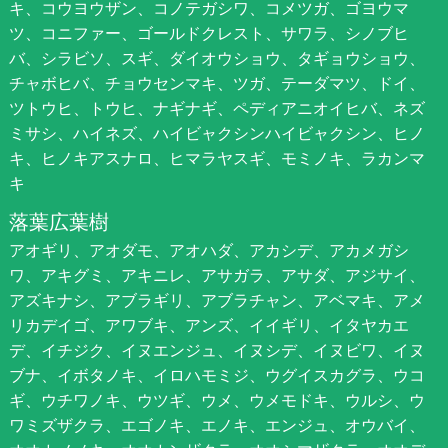
キ、コウヨウザン、コノテガシワ、コメツガ、ゴヨウマ
ツ、コニファー、ゴールドクレスト、サワラ、シノブヒ
バ、シラビソ、スギ、ダイオウショウ、タギョウショウ、
チャボヒバ、チョウセンマキ、ツガ、テーダマツ、ドイ、
ツトウヒ、トウヒ、ナギナギ、ペディアニオイヒバ、ネズ
ミサシ、ハイネズ、ハイビャクシンハイビャクシン、ヒノ
キ、ヒノキアスナロ、ヒマラヤスギ、モミノキ、ラカンマ
キ
落葉広葉樹
アオギリ、アオダモ、アオハダ、アカシデ、アカメガシ
ワ、アキグミ、アキニレ、アサガラ、アサダ、アジサイ、
アズキナシ、アブラギリ、アブラチャン、アベマキ、アメ
リカデイゴ、アワブキ、アンズ、イイギリ、イタヤカエ
デ、イチジク、イヌエンジュ、イヌシデ、イヌビワ、イヌ
ブナ、イボタノキ、イロハモミジ、ウグイスカグラ、ウコ
ギ、ウチワノキ、ウツギ、ウメ、ウメモドキ、ウルシ、ウ
ワミズザクラ、エゴノキ、エノキ、エンジュ、オウバイ、