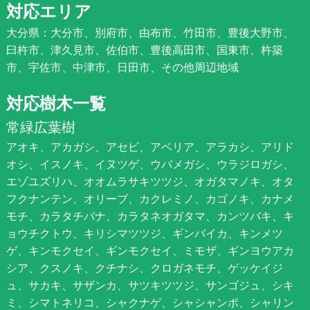
対応エリア
大分県：大分市、別府市、由布市、竹田市、豊後大野市、
臼杵市、津久見市、佐伯市、豊後高田市、国東市、杵築
市、宇佐市、中津市、日田市、その他周辺地域
対応樹木一覧
常緑広葉樹
アオキ、アカガシ、アセビ、アベリア、アラカシ、アリド
オシ、イスノキ、イヌツゲ、ウバメガシ、ウラジロガシ、
エゾユズリハ、オオムラサキツツジ、オガタマノキ、オタ
フクナンテン、オリーブ、カクレミノ、カゴノキ、カナメ
モチ、カラタチバナ、カラタネオガタマ、カンツバキ、キ
ョウチクトウ、キリシマツツジ、ギンバイカ、キンメツ
ゲ、キンモクセイ、ギンモクセイ、ミモザ、ギンヨウアカ
シア、クスノキ、クチナシ、クロガネモチ、ゲッケイジ
ュ、サカキ、サザンカ、サツキツツジ、サンゴジュ、シキ
ミ、シマトネリコ、シャクナゲ、シャシャンポ、シャリン