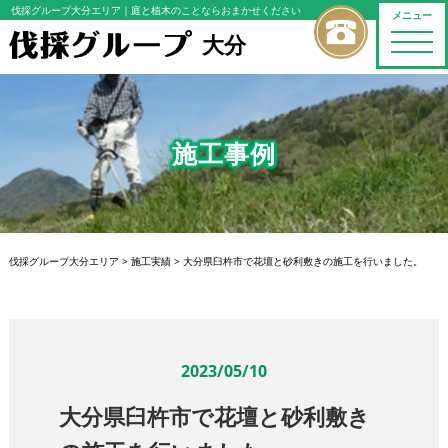
伐採グループ大分エリア
｜庭と植木のことならおまかせください
メニュー
大分
toggle
naviga
施工事例
伐採グループ大分エリア
>
施工実績
>
大分県臼杵市で花壇と砂利敷きの施工を行いました。
2023/05/10
大分県臼杵市で花壇と砂利敷き