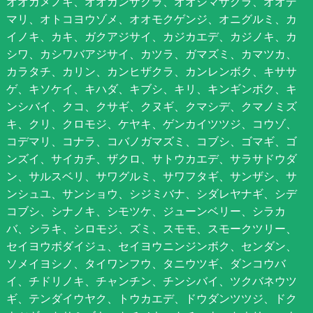
オオカメノキ、オオカンザクラ、オオシマザクラ、オオデ
マリ、オトコヨウゾメ、オオモクゲンジ、オニグルミ、カ
イノキ、カキ、ガクアジサイ、カジカエデ、カジノキ、カ
シワ、カシワバアジサイ、カツラ、ガマズミ、カマツカ、
カラタチ、カリン、カンヒザクラ、カンレンボク、キササ
ゲ、キソケイ、キハダ、キブシ、キリ、キンギンボク、キ
ンシバイ、クコ、クサギ、クヌギ、クマシデ、クマノミズ
キ、クリ、クロモジ、ケヤキ、ゲンカイツツジ、コウゾ、
コデマリ、コナラ、コバノガマズミ、コブシ、ゴマギ、ゴ
ンズイ、サイカチ、ザクロ、サトウカエデ、サラサドウダ
ン、サルスベリ、サワグルミ、サワフタギ、サンザシ、サ
ンシュユ、サンショウ、シジミバナ、シダレヤナギ、シデ
コブシ、シナノキ、シモツケ、ジューンベリー、シラカ
バ、シラキ、シロモジ、ズミ、スモモ、スモークツリー、
セイヨウボダイジュ、セイヨウニンジンボク、センダン、
ソメイヨシノ、タイワンフウ、タニウツギ、ダンコウバ
イ、チドリノキ、チャンチン、チンシバイ、ツクバネウツ
ギ、テンダイウヤク、トウカエデ、ドウダンツツジ、ドク