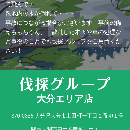
て飛んで・・・
敷地内の木が倒れて・・・
事故につながる場合がございます。事前の備
えももちろん、 散乱した木々や草の処理な
ど事後のことでも伐採グループをご用命くだ
さい！
大分エリア店
〒870-0886
大分県大分市上田町一丁目２番地１号
関東・関西日本全国拡大中！