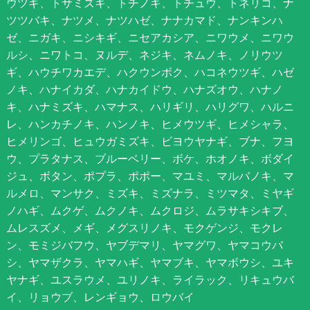
ウツギ、トサミズキ、トチノキ、トチュウ、トネリコ、ナ
ツツバキ、ナツメ、ナツハゼ、ナナカマド、ナンキンハ
ゼ、ニガキ、ニシキギ、ニセアカシア、ニワウメ、ニワウ
ルシ、ニワトコ、ヌルデ、ネジキ、ネムノキ、ノリウツ
ギ、ハウチワカエデ、ハクウンボク、ハコネウツギ、ハゼ
ノキ、ハナイカダ、ハナカイドウ、ハナズオウ、ハナノ
キ、ハナミズキ、ハマナス、ハリギリ、ハリグワ、ハルニ
レ、ハンカチノキ、ハンノキ、ヒメウツギ、ヒメシャラ、
ヒメリンゴ、ヒュウガミズキ、ビヨウヤナギ、ブナ、フヨ
ウ、プラタナス、ブルーベリー、ボケ、ホオノキ、ボダイ
ジュ、ボタン、ポプラ、ポポー、マユミ、マルバノキ、マ
ルメロ、マンサク、ミズキ、ミズナラ、ミツマタ、ミヤギ
ノハギ、ムクゲ、ムクノキ、ムクロジ、ムラサキシキブ、
ムレスズメ、メギ、メグスリノキ、モクゲンジ、モクレ
ン、モミジバフウ、ヤブデマリ、ヤマグワ、ヤマコウバ
シ、ヤマザクラ、ヤマハギ、ヤマブキ、ヤマボウシ、ユキ
ヤナギ、ユスラウメ、ユリノキ、ライラック、リキュウバ
イ、リョウブ、レンギョウ、ロウバイ