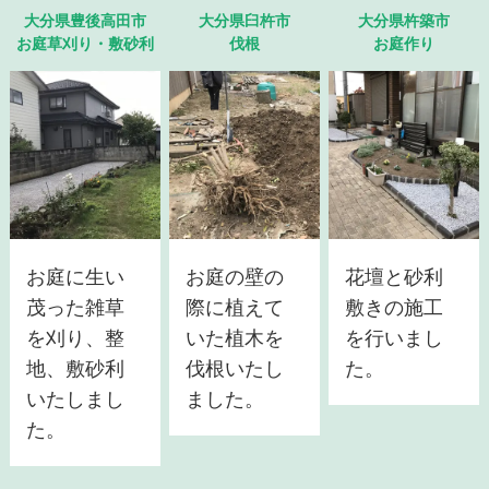
大分県豊後高田市
大分県臼杵市
大分県杵築市
お庭草刈り・敷砂利
伐根
お庭作り
お庭に生い
お庭の壁の
花壇と砂利
茂った雑草
際に植えて
敷きの施工
を刈り、整
いた植木を
を行いまし
地、敷砂利
伐根いたし
た。
いたしまし
ました。
た。