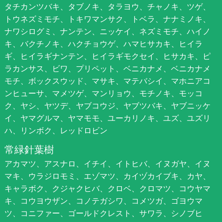
タチカンツバキ、タブノキ、タラヨウ、チャノキ、ツゲ、
トウネズミモチ、トキワマンサク、トベラ、ナナミノキ、
ナワシログミ、ナンテン、ニッケイ、ネズミモチ、ハイノ
キ、バクチノキ、ハクチョウゲ、ハマヒサカキ、ヒイラ
ギ、ヒイラギナンテン、ヒイラギモクセイ、ヒサカキ、ピ
ラカンサス、ビワ、プリペット、ベニカナメ、ベニカナメ
モチ、ボックスウッド、マサキ、マテバシイ、マホニアコ
ンヒューサ、マメツゲ、マンリョウ、モチノキ、モッコ
ク、ヤシ、ヤツデ、ヤブコウジ、ヤブツバキ、ヤブニッケ
イ、ヤマグルマ、ヤマモモ、ユーカリノキ、ユズ、ユズリ
ハ、リンボク、レッドロビン
常緑針葉樹
アカマツ、アスナロ、イチイ、イトヒバ、イヌガヤ、イヌ
マキ、ウラジロモミ、エゾマツ、カイヅカイブキ、カヤ、
キャラボク、クジャクヒバ、クロベ、クロマツ、コウヤマ
キ、コウヨウザン、コノテガシワ、コメツガ、ゴヨウマ
ツ、コニファー、ゴールドクレスト、サワラ、シノブヒ