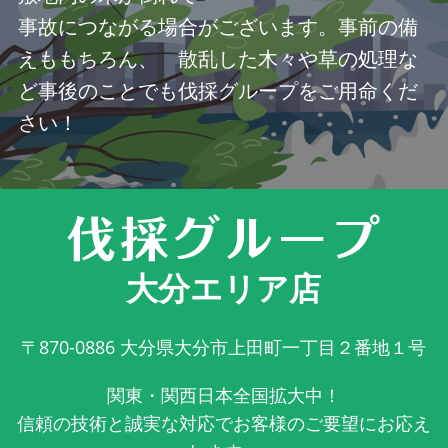
事故につながる場合がございます。事前の備
えももちろん、 散乱した木々や草の処理な
ど事後のことでも伐採グループをご用命くだ
さい！
大分エリア店
〒870-0886
大分県大分市上田町一丁目２番地１号
関東・関西日本全国拡大中！
信頼の技術と誠実な対応でお客様のご要望にお応え