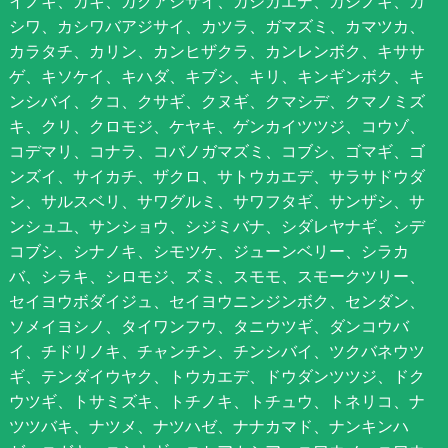
イノキ、カキ、ガクアジサイ、カジカエデ、カジノキ、カ
シワ、カシワバアジサイ、カツラ、ガマズミ、カマツカ、
カラタチ、カリン、カンヒザクラ、カンレンボク、キササ
ゲ、キソケイ、キハダ、キブシ、キリ、キンギンボク、キ
ンシバイ、クコ、クサギ、クヌギ、クマシデ、クマノミズ
キ、クリ、クロモジ、ケヤキ、ゲンカイツツジ、コウゾ、
コデマリ、コナラ、コバノガマズミ、コブシ、ゴマギ、ゴ
ンズイ、サイカチ、ザクロ、サトウカエデ、サラサドウダ
ン、サルスベリ、サワグルミ、サワフタギ、サンザシ、サ
ンシュユ、サンショウ、シジミバナ、シダレヤナギ、シデ
コブシ、シナノキ、シモツケ、ジューンベリー、シラカ
バ、シラキ、シロモジ、ズミ、スモモ、スモークツリー、
セイヨウボダイジュ、セイヨウニンジンボク、センダン、
ソメイヨシノ、タイワンフウ、タニウツギ、ダンコウバ
イ、チドリノキ、チャンチン、チンシバイ、ツクバネウツ
ギ、テンダイウヤク、トウカエデ、ドウダンツツジ、ドク
ウツギ、トサミズキ、トチノキ、トチュウ、トネリコ、ナ
ツツバキ、ナツメ、ナツハゼ、ナナカマド、ナンキンハ