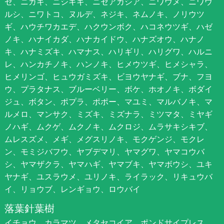
ゼ、ニガキ、ニシキギ、ニセアカシア、ニワウメ、ニワウ
ルシ、ニワトコ、ヌルデ、ネジキ、ネムノキ、ノリウツ
ギ、ハウチワカエデ、ハクウンボク、ハコネウツギ、ハゼ
ノキ、ハナイカダ、ハナカイドウ、ハナズオウ、ハナノ
キ、ハナミズキ、ハマナス、ハリギリ、ハリグワ、ハルニ
レ、ハンカチノキ、ハンノキ、ヒメウツギ、ヒメシャラ、
ヒメリンゴ、ヒュウガミズキ、ビヨウヤナギ、ブナ、フヨ
ウ、プラタナス、ブルーベリー、ボケ、ホオノキ、ボダイ
ジュ、ボタン、ポプラ、ポポー、マユミ、マルバノキ、マ
ルメロ、マンサク、ミズキ、ミズナラ、ミツマタ、ミヤギ
ノハギ、ムクゲ、ムクノキ、ムクロジ、ムラサキシキブ、
ムレスズメ、メギ、メグスリノキ、モクゲンジ、モクレ
ン、モミジバフウ、ヤブデマリ、ヤマグワ、ヤマコウバ
シ、ヤマザクラ、ヤマハギ、ヤマブキ、ヤマボウシ、ユキ
ヤナギ、ユスラウメ、ユリノキ、ライラック、リキュウバ
イ、リョウブ、レンギョウ、ロウバイ
落葉針葉樹
イチョウ、カラマツ、メタセコイア、ポンドサイプレス、