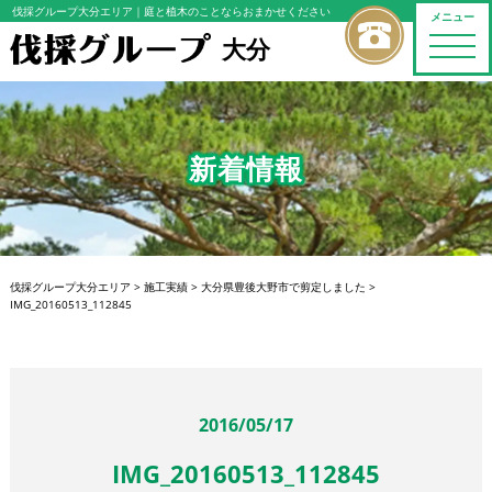
伐採グループ大分エリア
｜庭と植木のことならおまかせください
メニュー
大分
toggle
naviga
新着情報
伐採グループ大分エリア
>
施工実績
>
大分県豊後大野市で剪定しました
>
IMG_20160513_112845
2016/05/17
IMG_20160513_112845