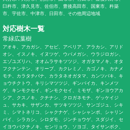
臼杵市、津久見市、佐伯市、豊後高田市、国東市、杵築
市、宇佐市、中津市、日田市、その他周辺地域
対応樹木一覧
常緑広葉樹
アオキ、アカガシ、アセビ、アベリア、アラカシ、アリド
オシ、イスノキ、イヌツゲ、ウバメガシ、ウラジロガシ、
エゾユズリハ、オオムラサキツツジ、オガタマノキ、オタ
フクナンテン、オリーブ、カクレミノ、カゴノキ、カナメ
モチ、カラタチバナ、カラタネオガタマ、カンツバキ、キ
ョウチクトウ、キリシマツツジ、ギンバイカ、キンメツ
ゲ、キンモクセイ、ギンモクセイ、ミモザ、ギンヨウアカ
シア、クスノキ、クチナシ、クロガネモチ、ゲッケイジ
ュ、サカキ、サザンカ、サツキツツジ、サンゴジュ、シキ
ミ、シマトネリコ、シャクナゲ、シャシャンポ、シャリン
バイ、シラカシ、シロダモ、ジンチョウゲ、スダジイ、セ
イヨウバクチノキ、センリョウ、ソヨゴ、タイサンボク、