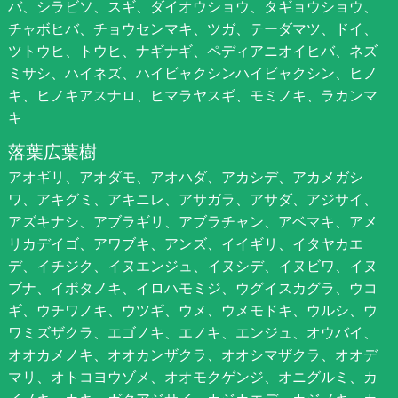
バ、シラビソ、スギ、ダイオウショウ、タギョウショウ、
チャボヒバ、チョウセンマキ、ツガ、テーダマツ、ドイ、
ツトウヒ、トウヒ、ナギナギ、ペディアニオイヒバ、ネズ
ミサシ、ハイネズ、ハイビャクシンハイビャクシン、ヒノ
キ、ヒノキアスナロ、ヒマラヤスギ、モミノキ、ラカンマ
キ
落葉広葉樹
アオギリ、アオダモ、アオハダ、アカシデ、アカメガシ
ワ、アキグミ、アキニレ、アサガラ、アサダ、アジサイ、
アズキナシ、アブラギリ、アブラチャン、アベマキ、アメ
リカデイゴ、アワブキ、アンズ、イイギリ、イタヤカエ
デ、イチジク、イヌエンジュ、イヌシデ、イヌビワ、イヌ
ブナ、イボタノキ、イロハモミジ、ウグイスカグラ、ウコ
ギ、ウチワノキ、ウツギ、ウメ、ウメモドキ、ウルシ、ウ
ワミズザクラ、エゴノキ、エノキ、エンジュ、オウバイ、
オオカメノキ、オオカンザクラ、オオシマザクラ、オオデ
マリ、オトコヨウゾメ、オオモクゲンジ、オニグルミ、カ