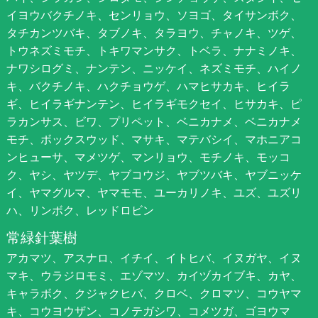
イヨウバクチノキ、センリョウ、ソヨゴ、タイサンボク、
タチカンツバキ、タブノキ、タラヨウ、チャノキ、ツゲ、
トウネズミモチ、トキワマンサク、トベラ、ナナミノキ、
ナワシログミ、ナンテン、ニッケイ、ネズミモチ、ハイノ
キ、バクチノキ、ハクチョウゲ、ハマヒサカキ、ヒイラ
ギ、ヒイラギナンテン、ヒイラギモクセイ、ヒサカキ、ピ
ラカンサス、ビワ、プリペット、ベニカナメ、ベニカナメ
モチ、ボックスウッド、マサキ、マテバシイ、マホニアコ
ンヒューサ、マメツゲ、マンリョウ、モチノキ、モッコ
ク、ヤシ、ヤツデ、ヤブコウジ、ヤブツバキ、ヤブニッケ
イ、ヤマグルマ、ヤマモモ、ユーカリノキ、ユズ、ユズリ
ハ、リンボク、レッドロビン
常緑針葉樹
アカマツ、アスナロ、イチイ、イトヒバ、イヌガヤ、イヌ
マキ、ウラジロモミ、エゾマツ、カイヅカイブキ、カヤ、
キャラボク、クジャクヒバ、クロベ、クロマツ、コウヤマ
キ、コウヨウザン、コノテガシワ、コメツガ、ゴヨウマ