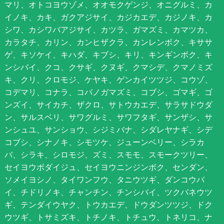
マリ、オトコヨウゾメ、オオモクゲンジ、オニグルミ、カ
イノキ、カキ、ガクアジサイ、カジカエデ、カジノキ、カ
シワ、カシワバアジサイ、カツラ、ガマズミ、カマツカ、
カラタチ、カリン、カンヒザクラ、カンレンボク、キササ
ゲ、キソケイ、キハダ、キブシ、キリ、キンギンボク、キ
ンシバイ、クコ、クサギ、クヌギ、クマシデ、クマノミズ
キ、クリ、クロモジ、ケヤキ、ゲンカイツツジ、コウゾ、
コデマリ、コナラ、コバノガマズミ、コブシ、ゴマギ、ゴ
ンズイ、サイカチ、ザクロ、サトウカエデ、サラサドウダ
ン、サルスベリ、サワグルミ、サワフタギ、サンザシ、サ
ンシュユ、サンショウ、シジミバナ、シダレヤナギ、シデ
コブシ、シナノキ、シモツケ、ジューンベリー、シラカ
バ、シラキ、シロモジ、ズミ、スモモ、スモークツリー、
セイヨウボダイジュ、セイヨウニンジンボク、センダン、
ソメイヨシノ、タイワンフウ、タニウツギ、ダンコウバ
イ、チドリノキ、チャンチン、チンシバイ、ツクバネウツ
ギ、テンダイウヤク、トウカエデ、ドウダンツツジ、ドク
ウツギ、トサミズキ、トチノキ、トチュウ、トネリコ、ナ