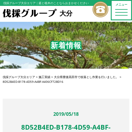
伐採グループ大分エリア
｜庭と植木のことならおまかせください
メニュー
大分
toggle
naviga
新着情報
伐採グループ大分エリア
>
施工実績
>
大分県豊後高田市で枝落とし作業を行いました。
>
8D52B4ED-B178-4D59-A4BF-A406CF72BD16
2019/05/18
8D52B4ED-B178-4D59-A4BF-