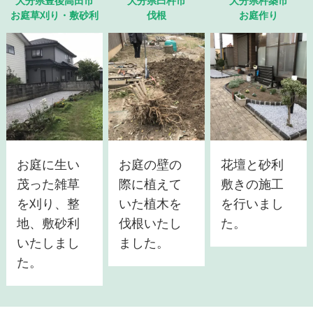
大分県豊後高田市
大分県臼杵市
大分県杵築市
お庭草刈り・敷砂利
伐根
お庭作り
お庭に生い
お庭の壁の
花壇と砂利
茂った雑草
際に植えて
敷きの施工
を刈り、整
いた植木を
を行いまし
地、敷砂利
伐根いたし
た。
いたしまし
ました。
た。