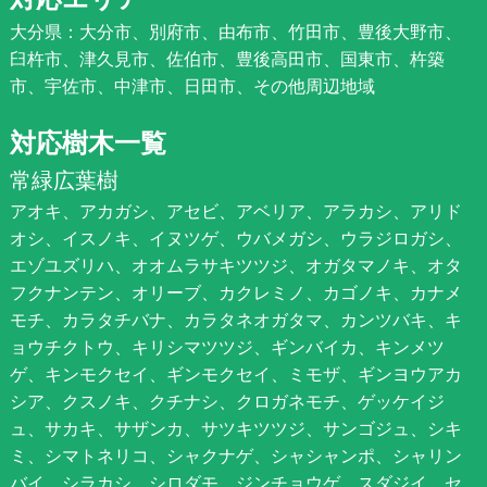
大分県：大分市、別府市、由布市、竹田市、豊後大野市、
臼杵市、津久見市、佐伯市、豊後高田市、国東市、杵築
市、宇佐市、中津市、日田市、その他周辺地域
対応樹木一覧
常緑広葉樹
アオキ、アカガシ、アセビ、アベリア、アラカシ、アリド
オシ、イスノキ、イヌツゲ、ウバメガシ、ウラジロガシ、
エゾユズリハ、オオムラサキツツジ、オガタマノキ、オタ
フクナンテン、オリーブ、カクレミノ、カゴノキ、カナメ
モチ、カラタチバナ、カラタネオガタマ、カンツバキ、キ
ョウチクトウ、キリシマツツジ、ギンバイカ、キンメツ
ゲ、キンモクセイ、ギンモクセイ、ミモザ、ギンヨウアカ
シア、クスノキ、クチナシ、クロガネモチ、ゲッケイジ
ュ、サカキ、サザンカ、サツキツツジ、サンゴジュ、シキ
ミ、シマトネリコ、シャクナゲ、シャシャンポ、シャリン
バイ、シラカシ、シロダモ、ジンチョウゲ、スダジイ、セ