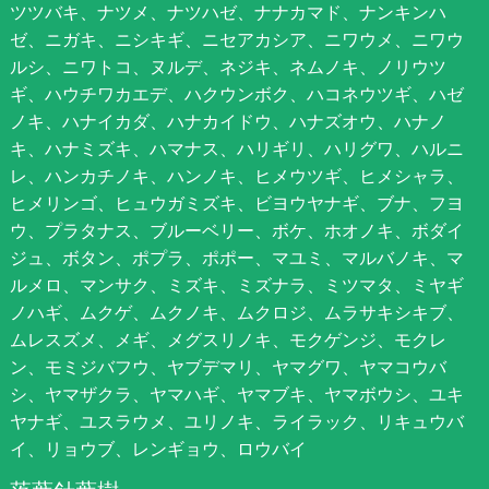
ツツバキ、ナツメ、ナツハゼ、ナナカマド、ナンキンハ
ゼ、ニガキ、ニシキギ、ニセアカシア、ニワウメ、ニワウ
ルシ、ニワトコ、ヌルデ、ネジキ、ネムノキ、ノリウツ
ギ、ハウチワカエデ、ハクウンボク、ハコネウツギ、ハゼ
ノキ、ハナイカダ、ハナカイドウ、ハナズオウ、ハナノ
キ、ハナミズキ、ハマナス、ハリギリ、ハリグワ、ハルニ
レ、ハンカチノキ、ハンノキ、ヒメウツギ、ヒメシャラ、
ヒメリンゴ、ヒュウガミズキ、ビヨウヤナギ、ブナ、フヨ
ウ、プラタナス、ブルーベリー、ボケ、ホオノキ、ボダイ
ジュ、ボタン、ポプラ、ポポー、マユミ、マルバノキ、マ
ルメロ、マンサク、ミズキ、ミズナラ、ミツマタ、ミヤギ
ノハギ、ムクゲ、ムクノキ、ムクロジ、ムラサキシキブ、
ムレスズメ、メギ、メグスリノキ、モクゲンジ、モクレ
ン、モミジバフウ、ヤブデマリ、ヤマグワ、ヤマコウバ
シ、ヤマザクラ、ヤマハギ、ヤマブキ、ヤマボウシ、ユキ
ヤナギ、ユスラウメ、ユリノキ、ライラック、リキュウバ
イ、リョウブ、レンギョウ、ロウバイ