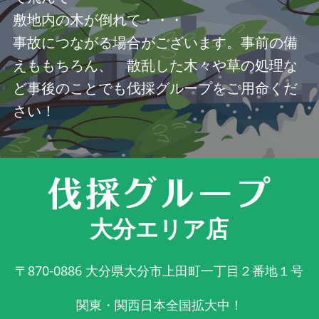
敷地内の木が倒れて・・・
事故につながる場合がございます。事前の備
えももちろん、 散乱した木々や草の処理な
ど事後のことでも伐採グループをご用命くだ
さい！
大分エリア店
〒870-0886
大分県大分市上田町一丁目２番地１号
関東・関西日本全国拡大中！