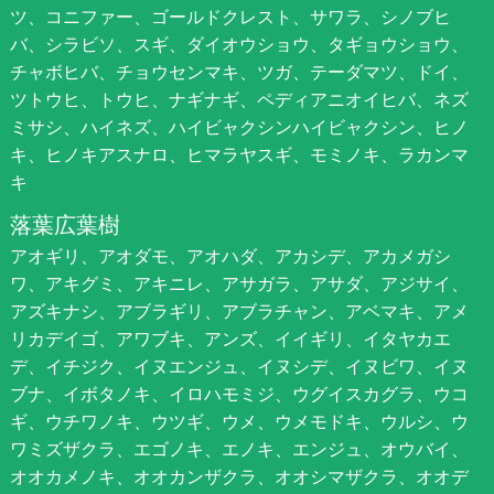
ツ、コニファー、ゴールドクレスト、サワラ、シノブヒ
バ、シラビソ、スギ、ダイオウショウ、タギョウショウ、
チャボヒバ、チョウセンマキ、ツガ、テーダマツ、ドイ、
ツトウヒ、トウヒ、ナギナギ、ペディアニオイヒバ、ネズ
ミサシ、ハイネズ、ハイビャクシンハイビャクシン、ヒノ
キ、ヒノキアスナロ、ヒマラヤスギ、モミノキ、ラカンマ
キ
落葉広葉樹
アオギリ、アオダモ、アオハダ、アカシデ、アカメガシ
ワ、アキグミ、アキニレ、アサガラ、アサダ、アジサイ、
アズキナシ、アブラギリ、アブラチャン、アベマキ、アメ
リカデイゴ、アワブキ、アンズ、イイギリ、イタヤカエ
デ、イチジク、イヌエンジュ、イヌシデ、イヌビワ、イヌ
ブナ、イボタノキ、イロハモミジ、ウグイスカグラ、ウコ
ギ、ウチワノキ、ウツギ、ウメ、ウメモドキ、ウルシ、ウ
ワミズザクラ、エゴノキ、エノキ、エンジュ、オウバイ、
オオカメノキ、オオカンザクラ、オオシマザクラ、オオデ